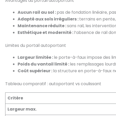
Avantages du portail autoportant
Aucun rail au sol :
pas de fondation linéaire, pa
Adapté aux sols irréguliers :
terrains en pente,
Maintenance réduite :
sans rail, les intervent
Esthétique et modernité :
l’absence de rail do
Limites du portail autoportant
Largeur limitée :
le porte-à-faux impose des limi
Poids du vantail limité :
les remplissages lourds
Coût supérieur :
la structure en porte-à-faux n
Tableau comparatif : autoportant vs coulissant
Critère
Largeur max.