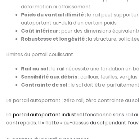
déformation ni affaissement.
Poids du vantail illimité :
le rail peut supporte
autoportant au-delà d’un certain poids.
Coût inférieur :
pour des dimensions équivalentes
Robustesse et longévité :
la structure, sollici
Limites du portail coulissant
Rail au sol :
le rail nécessite une fondation en 
Sensibilité aux débris :
cailloux, feuilles, verg
Contrainte de sol :
le sol doit être parfaitemen
Le portail autoportant : zéro rail, zéro contrainte au sol
Le
portail autoportant industriel
fonctionne sans rail a
contrepoids. Il « flotte » au-dessus du sol pendant l’ou