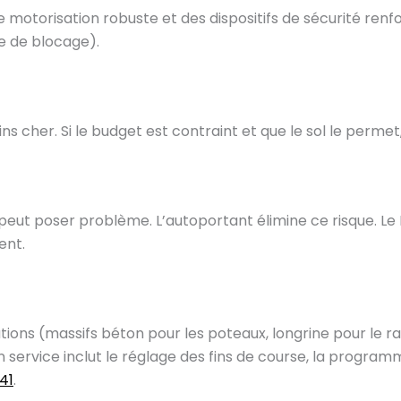
ne motorisation robuste et des dispositifs de sécurité renf
ue de blocage).
s cher. Si le budget est contraint et que le sol le permet,
nt peut poser problème. L’autoportant élimine ce risque.
ent.
ations (massifs béton pour les poteaux, longrine pour le rai
n service inclut le réglage des fins de course, la progr
41
.