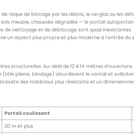
s de risque de blocage par les débris, le verglas ou les d
 sols meuble, chaussée dégradée — le portail autoportant 
ions de nettoyage et de déblocage sont quasi inexistantes.
nne un aspect plus propre et plus moderne à l’entrée du s
tes structurelles. Au-delà de 12 à 14 mètres d’ouverture, 
 (tôle pleine, blindage) alourdissent le vantail et sollici
écessite des matériaux plus résistants et un dimensionn
Portail coulissant
20 m et plus