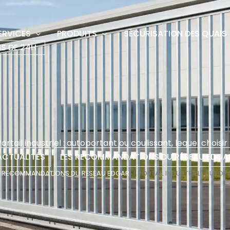
ERVICES
PRODUITS
SÉCURISATION DES QUAIS
S DE 24H
ortail industriel : autoportant ou coulissant, lequel choisir
ACTUALITÉS
,
LES RECOMMANDATIONS DU RÉSEAU EDGA
S RECOMMANDATIONS DU RÉSEAU EDGAR
PORTAIL INDUSTRIEL : AUTO