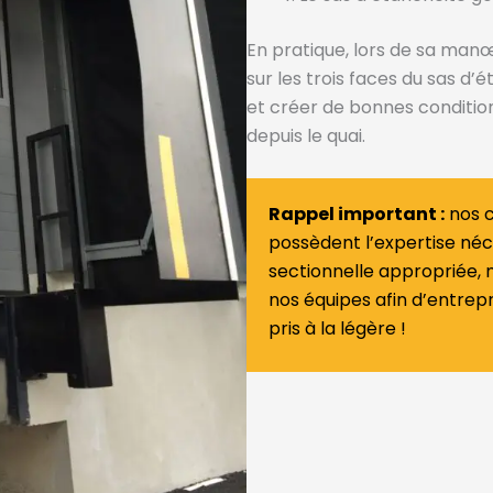
En pratique, lors de sa manœ
sur les trois faces du sas d
et créer de bonnes conditi
depuis le quai.
Rappel important :
nos c
possèdent l’expertise né
sectionnelle appropriée, 
nos équipes afin d’entrep
pris à la légère !