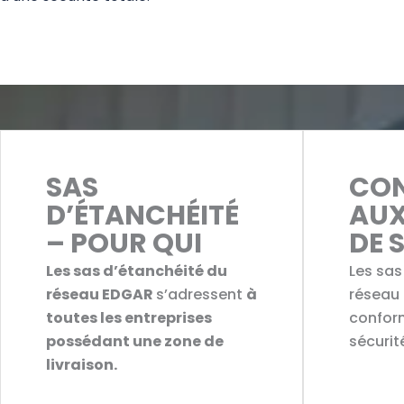
SAS
CON
D’ÉTANCHÉITÉ
AUX
– POUR QUI
DE 
Les sas d’étanchéité du
Les sas
réseau EDGAR
s’adressent
à
réseau
toutes les entreprises
confor
possédant une zone de
sécurit
livraison.