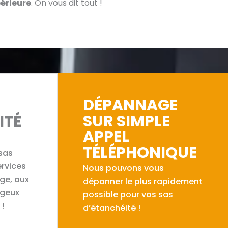
érieure
. On vous dit tout !
DÉPANNAGE
SUR SIMPLE
ITÉ
APPEL
TÉLÉPHONIQUE
sas
ervices
Nous pouvons vous
ge, aux
dépanner le plus rapidement
ageux
possible pour vos sas
 !
d’étanchéité !