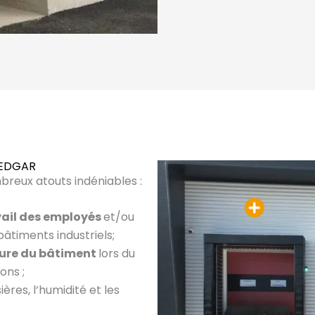
u EDGAR
reux atouts indéniables :
vail des employés
et/ou
âtiments industriels;
eure du bâtiment
lors du
ns ;
ères, l’humidité et les