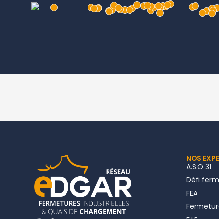
NOS EXP
A.S.O 31
Défi fer
FEA
Fermeture