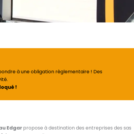
pondre à une obligation règlementaire ! Des
ité.
loqué !
au Edgar
propose à destination des entreprises des sas