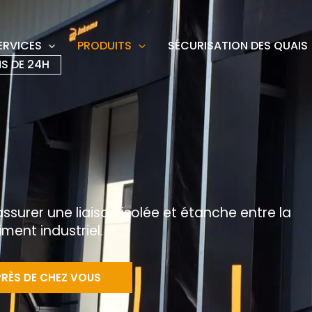
ERVICES
PRODUITS
SÉCURISATION DES QUAIS
S DE 24H
 assurer une liaison isolée et étanche entre la
ment industriel.
PRÈS DE CHEZ VOUS