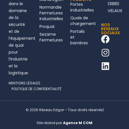
dans le
13880
Portes
Normandie
industrielles
domaine
VELAUX
Fermetures
de la
Quais de
Industrielles
chargement
sécurité
NOS
Proquai
RESEAUX
et de
Portails
SOCIAUX
Sezame
F
I
L
et
l’équipement
Fermetures
barrières
a
n
i
de quai
pour
c
s
n
l’industrie
e
t
k
et la
b
a
e
logistique.
o
g
d
MENTIONS LÉGALES
o
r
i
POLITIQUE DE CONFIDENTIALITÉ
k
a
n
m
© 2026 Réseau Edgar – Tous droits réservés
|
Site réalisé par
Agence M COM