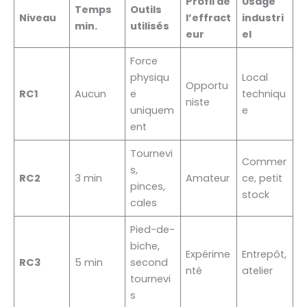
Profil de
Usage
Temps
Outils
Niveau
l’effract
industri
min.
utilisés
eur
el
Force
physiqu
Local
Opportu
RC1
Aucun
e
techniqu
niste
uniquem
e
ent
Tournevi
Commer
s,
RC2
3 min
Amateur
ce, petit
pinces,
stock
cales
Pied-de-
biche,
Expérime
Entrepôt,
RC3
5 min
second
nté
atelier
tournevi
s