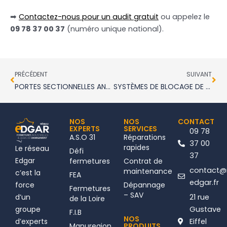
➡
Contactez-nous pour un audit gratuit
ou appelez le
09 78 37 00 37
(numéro unique national).
Précédent
Sui
PRÉCÉDENT
SUIVANT
PORTES SECTIONNELLES ANTI-EFFRACTION CR3 ET CR4 : LA NOUVELLE RÉFÉRENCE EN SÉCURITÉ INDUSTRIELLE
SYSTÈMES DE BLOCAGE DE ROUE : COMMENT SÉCURISER VOS QUAIS CONTRE LES DÉPARTS INOPINÉS ?
NOS
NOS
CONTACT
EXPERTS
SERVICES
09 78
A.S.O 31
Réparations
37 00
rapides
Le réseau
Défi
37
Edgar
fermetures
Contrat de
contact@
maintenance
c’est la
FEA
edgar.fr
force
Dépannage
Fermetures
– SAV
d’un
21 rue
de la Loire
groupe
Gustave
F.I.B
NOS
d’experts
Eiffel
Manuregion
PRODUITS